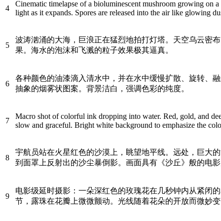
Cinematic timelapse of a bioluminescent mushroom growing on a de
4
light as it expands. Spores are released into the air like glowing dus
波涛汹涌的大海，巨浪正在猛烈地拍打灯塔。天空乌云密布
5
果。海水的泡沫和飞溅的粒子效果极其逼真。
各种颜色的油漆滴入清水中，并在水中缓慢扩散、旋转、融
6
抽象的烟雾状图案。背景洁白，强调色彩的纯度。
Macro shot of colorful ink dropping into water. Red, gold, and dee
7
slow and graceful. Bright white background to emphasize the colo
宇航员站在火星红色的沙漠上，眺望地平线。远处，巨大的
8
到面罩上反射出的沙尘暴倒影。画面具有《沙丘》般的电影
电影级延时摄影：一朵深红色的玫瑰花在几秒钟内从紧闭的
9
节，露珠在花瓣上微微颤动。光线随着花朵的开放而微妙变