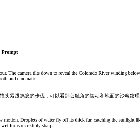
Prompt
our. The camera tilts down to reveal the Colorado River winding below
ooth and cinematic.
镜头紧跟蚂蚁的步伐，可以看到它触角的摆动和地面的沙粒纹理
motion. Droplets of water fly off its thick fur, catching the sunlight li
wet fur is incredibly sharp.