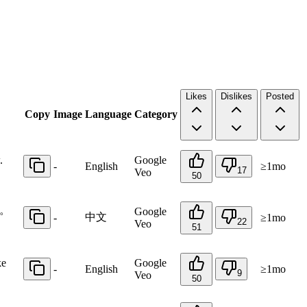
Likes
Dislikes
Posted
Copy
Image
Language
Category
.
Google
-
English
≥1mo
17
Veo
50
。
Google
中文
-
≥1mo
22
Veo
51
ke
Google
-
English
≥1mo
9
Veo
50