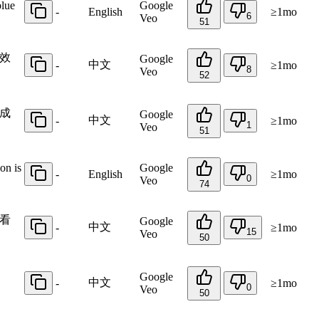
blue
Google
-
English
≥1mo
6
Veo
51
效
Google
中文
-
≥1mo
8
Veo
52
成
Google
中文
-
≥1mo
1
Veo
51
on is
Google
-
English
≥1mo
0
Veo
74
看
Google
中文
-
≥1mo
15
Veo
50
Google
中文
-
≥1mo
0
Veo
50