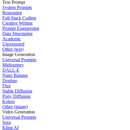
Text Prompt
System Prompts
Reasoning
Full-Stack Coding
Creative Writing
Prompt Engineering
Data Structuring
Academic
Uncensored
Other (text)
Image Generation
Universal Prompts
Midjourney
DALL-E
Nano Banana
Doubao
Flux
Stable Diffusion
Pony Diffusion
Kolors
Other (image)
Video Generation
Universal Prompts
Sora
Kling AI