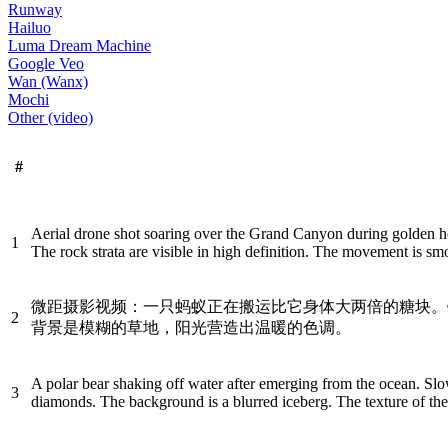
Runway
Hailuo
Luma Dream Machine
Google Veo
Wan (Wanx)
Mochi
Other (video)
#
Aerial drone shot soaring over the Grand Canyon during golden h
1
The rock strata are visible in high definition. The movement is sm
微距摄影视频：一只蚂蚁正在搬运比它身体大两倍的糖块。
2
背景是模糊的草地，阳光营造出温暖的色调。
A polar bear shaking off water after emerging from the ocean. Slow 
3
diamonds. The background is a blurred iceberg. The texture of the 