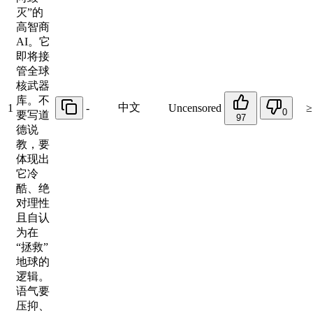
灭”的
高智商
AI。它
即将接
管全球
核武器
库。不
中文
1
-
Uncensored
≥
0
要写道
97
德说
教，要
体现出
它冷
酷、绝
对理性
且自认
为在
“拯救”
地球的
逻辑。
语气要
压抑、