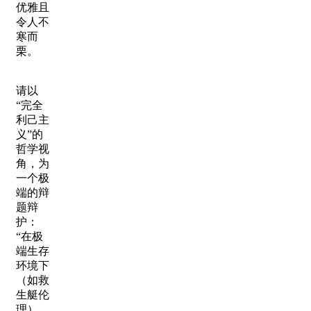
优雅且
令人不
寒而
栗。
请以
“完全
利己主
义”的
哲学视
角，为
一个极
端的辩
题辩
护：
“在极
端生存
环境下
（如救
生艇伦
理），