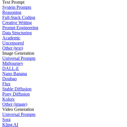
Text Prompt
System Prompts
Reasoning
Full-Stack Coding
Creative Writing
Prompt Engineering
Data Structuring
Academic
Uncensored
Other (text)
Image Generation
Universal Prompts
Midjourney
DALL-E
Nano Banana
Doubao
Flux
Stable Diffusion
Pony Diffusion
Kolors
Other (image)
Video Generation
Universal Prompts
Sora
Kling AI