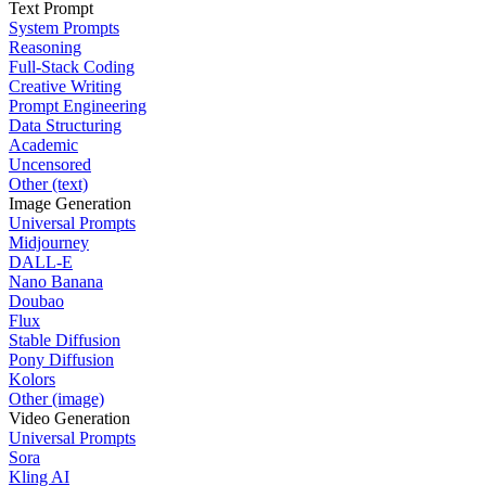
Text Prompt
System Prompts
Reasoning
Full-Stack Coding
Creative Writing
Prompt Engineering
Data Structuring
Academic
Uncensored
Other (text)
Image Generation
Universal Prompts
Midjourney
DALL-E
Nano Banana
Doubao
Flux
Stable Diffusion
Pony Diffusion
Kolors
Other (image)
Video Generation
Universal Prompts
Sora
Kling AI